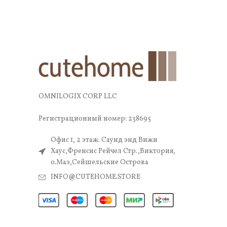
OMNILOGIX CORP LLC
Регистрационный номер: 238695
Офис 1, 2 этаж. Саунд энд Вижн
Хаус,Френсис Рейчел Стр.,Виктория,
о.Маэ,Сейшельские Острова
INFO@CUTEHOME.STORE