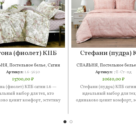
она (фиолет) КПБ
Стефани (пудра)
сатин 1.6
сатин 7Е
ЬНЯ
,
Постельное белье
,
Сатин
СПАЛЬНЯ
,
Постельное белье
Артикул:
1.6-5650
Артикул:
7Е-Ст-пд
13700,00
₽
20610,00
₽
на (фиолет) КПБ сатин 1.6 —
Стефани (пудра) КПБ сатин
альный выбор для тех, кто
идеальный выбор для тех,
ово ценит комфорт, эстетику
одинаково ценит комфорт, э
практичность. В составе —
и практичность. В состав