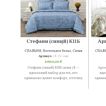
Стефани (синий) КПБ
Арг
сатин 7Е
СПАЛЬНЯ
,
Постельное белье
,
Сатин
СПАЛ
Артикул:
7Е-Ст-син
20610,00
₽
Стефани (синий) КПБ сатин 7Е —
Арго
идеальный выбор для тех, кто
иде
одинаково ценит комфорт, эстетику
одинак
и практичность. В составе —
и 