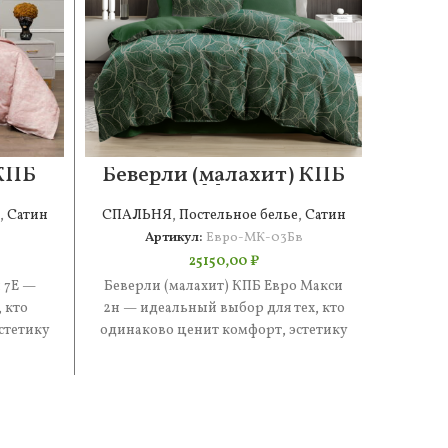
 КПБ
Беверли (малахит) КПБ
Сте
Евро Макси 2н
,
Сатин
СПАЛЬНЯ
,
Постельное белье
,
Сатин
СПАЛ
Артикул:
Евро-МК-03Бв
25150,00
₽
 7Е —
Беверли (малахит) КПБ Евро Макси
Стефа
 кто
2н — идеальный выбор для тех, кто
иде
стетику
одинаково ценит комфорт, эстетику
одинак
е —
и практичность. В составе
и п