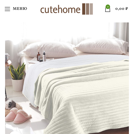
0
МЕНЮ
0,00
₽