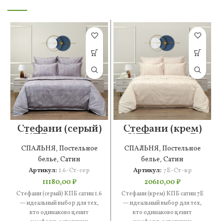
Стефани (серый)
Стефани (крем)
КПБ сатин 1.6
КПБ сатин 7Е
СПАЛЬНЯ
,
Постельное
СПАЛЬНЯ
,
Постельное
белье
,
Сатин
белье
,
Сатин
Артикул:
1.6-Ст-сер
Артикул:
7Е-Ст-кр
11180,00
₽
20610,00
₽
Стефани (серый) КПБ сатин 1.6
Стефани (крем) КПБ сатин 7Е
— идеальный выбор для тех,
— идеальный выбор для тех,
кто одинаково ценит
кто одинаково ценит