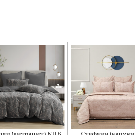
рли (антрацит) КПБ
Стефани (капучи