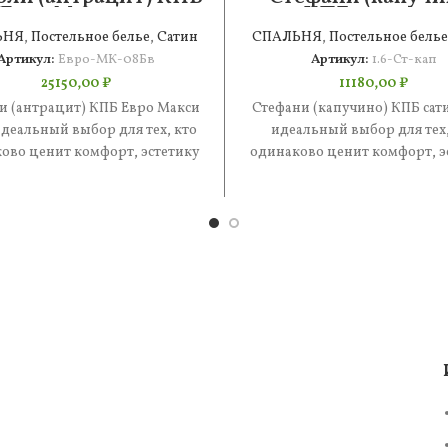
Евро Макси 2н
КПБ сатин 1.6
ЬНЯ
,
Постельное белье
,
Сатин
СПАЛЬНЯ
,
Постельное белье
Артикул:
Евро-МК-08Бв
Артикул:
1.6-Ст-кап
25150,00
₽
11180,00
₽
и (антрацит) КПБ Евро Макси
Стефани (капучино) КПБ сати
деальный выбор для тех, кто
идеальный выбор для тех,
ово ценит комфорт, эстетику
одинаково ценит комфорт, э
 практичность. В составе
и практичность. В состав