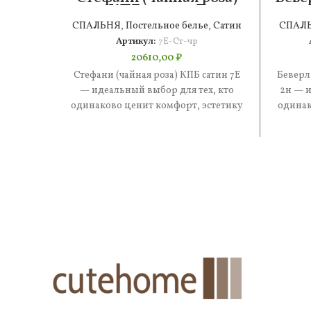
КПБ сатин 7Е
СПАЛЬНЯ
,
Постельное белье
,
Сатин
СПАЛ
Артикул:
7Е-Ст-чр
20610,00
₽
Стефани (чайная роза) КПБ сатин 7Е
Беверл
— идеальный выбор для тех, кто
2н — и
одинаково ценит комфорт, эстетику
одинак
и практичность. В составе
и