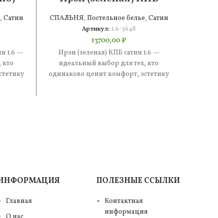
сатин 1.6
,
Сатин
СПАЛЬНЯ
,
Постельное белье
,
Сатин
СПАЛ
Артикул:
1.6-5648
13700,00
₽
н 1.6 —
Ирэн (зеленая) КПБ сатин 1.6 —
Стеф
 кто
идеальный выбор для тех, кто
иде
стетику
одинаково ценит комфорт, эстетику
одинак
е —
и практичность. В составе —
и п
ИНФОРМАЦИЯ
ПОЛЕЗНЫЕ ССЫЛКИ
Главная
Контактная
информация
О нас