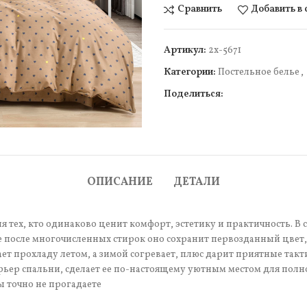
Сравнить
Добавить в
Артикул:
2х-5671
Категории:
Постельное белье
,
Поделиться:
чить
ОПИСАНИЕ
ДЕТАЛИ
тех, кто одинаково ценит комфорт, эстетику и практичность. В с
 после многочисленных стирок оно сохранит первозданный цвет, 
т прохладу летом, а зимой согревает, плюс дарит приятные так
рьер спальни, сделает ее по-настоящему уютным местом для полн
ы точно не прогадаете