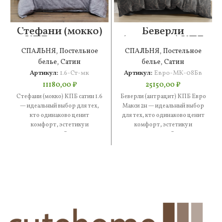
Стефани (мокко)
Беверли
КПБ сатин 1.6
(антрацит) КПБ
Евро Макси 2н
СПАЛЬНЯ
,
Постельное
СПАЛЬНЯ
,
Постельное
белье
,
Сатин
белье
,
Сатин
Артикул:
1.6-Ст-мк
Артикул:
Евро-МК-08Бв
11180,00
₽
25150,00
₽
Стефани (мокко) КПБ сатин 1.6
Беверли (антрацит) КПБ Евро
— идеальный выбор для тех,
Макси 2н — идеальный выбор
кто одинаково ценит
для тех, кто одинаково ценит
комфорт, эстетику и
комфорт, эстетику и
практичность. В составе —
практичность. В составе