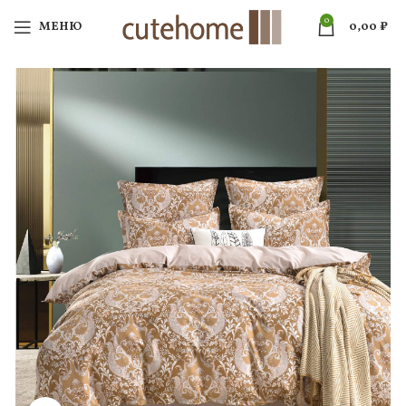
0
МЕНЮ
0,00
₽