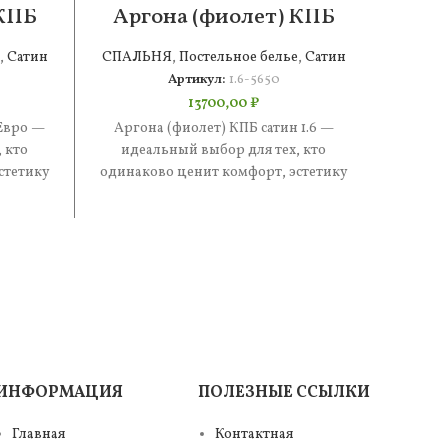
 КПБ
Аргона (фиолет) КПБ
Сте
сатин 1.6
,
Сатин
СПАЛЬНЯ
,
Постельное белье
,
Сатин
СПАЛ
Артикул:
1.6-5650
13700,00
₽
Евро —
Аргона (фиолет) КПБ сатин 1.6 —
Стеф
 кто
идеальный выбор для тех, кто
иде
стетику
одинаково ценит комфорт, эстетику
одинак
е —
и практичность. В составе —
и п
ИНФОРМАЦИЯ
ПОЛЕЗНЫЕ ССЫЛКИ
Главная
Контактная