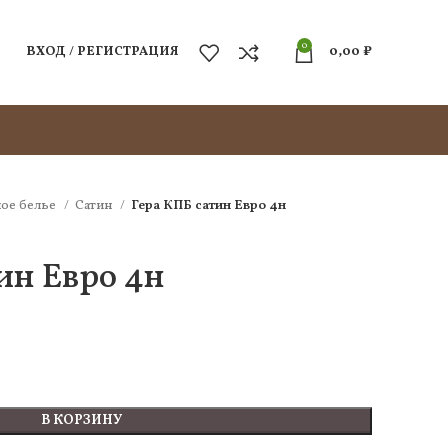
0
ВХОД / РЕГИСТРАЦИЯ
0,00
₽
ое белье
Сатин
Гера КПБ сатин Евро 4н
ин Евро 4н
В КОРЗИНУ