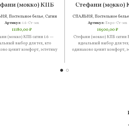
фани (мокко) КПБ
Стефани (мокко)
сатин 1.6
сатин Евро
ЬНЯ
,
Постельное белье
,
Сатин
СПАЛЬНЯ
,
Постельное белье
Артикул:
1.6-Ст-мк
Артикул:
Евро-Ст-мк
11180,00
₽
16500,00
₽
ани (мокко) КПБ сатин 1.6 —
Стефани (мокко) КПБ сатин 
альный выбор для тех, кто
идеальный выбор для тех,
ово ценит комфорт, эстетику
одинаково ценит комфорт, э
практичность. В составе —
и практичность. В состав