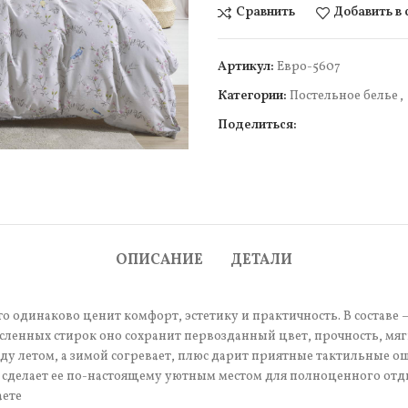
Сравнить
Добавить в
Артикул:
Евро-5607
Категории:
Постельное белье
,
Поделиться:
чить
ОПИСАНИЕ
ДЕТАЛИ
то одинаково ценит комфорт, эстетику и практичность. В составе 
сленных стирок оно сохранит первозданный цвет, прочность, мяг
ду летом, а зимой согревает, плюс дарит приятные тактильные о
, сделает ее по-настоящему уютным местом для полноценного отды
аете