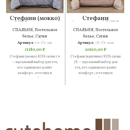
Стефани (мокко)
Стефани
КПБ сатин 1.6
(капучино) КПБ
сатин 7Е
СПАЛЬНЯ
,
Постельное
СПАЛЬНЯ
,
Постельное
белье
,
Сатин
белье
,
Сатин
Артикул:
1.6-Ст-мк
Артикул:
7Е-Ст-кап
11180,00
₽
20610,00
₽
Стефани (мокко) КПБ сатин 1.6
Стефани (капучино) КПБ сатин
— идеальный выбор для тех,
7Е — идеальный выбор для
кто одинаково ценит
тех, кто одинаково ценит
комфорт, эстетику и
комфорт, эстетику и
практичность. В составе —
практичность. В составе —