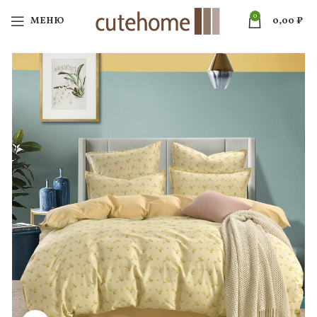
0
МЕНЮ
0,00
₽