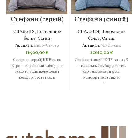
Стефани (серый)
Стефани (синий)
КПБ сатин Евро
КПБ сатин 7Е
СПАЛЬНЯ
,
Постельное
СПАЛЬНЯ
,
Постельное
белье
,
Сатин
белье
,
Сатин
Артикул:
Евро-Ст-сер
Артикул:
7Е-Ст-син
16500,00
₽
20610,00
₽
Стефани (серый) КПБ сатин
Стефани (синий) КПБ сатин 7Е
Евро — идеальный выбор для
— идеальный выбор для тех,
тех, кто одинаково ценит
кто одинаково ценит
комфорт, эстетику и
комфорт, эстетику и
практичность. В составе —
практичность. В составе —