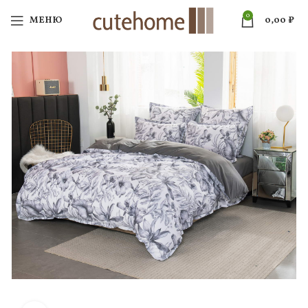
0
МЕНЮ
0,00
₽