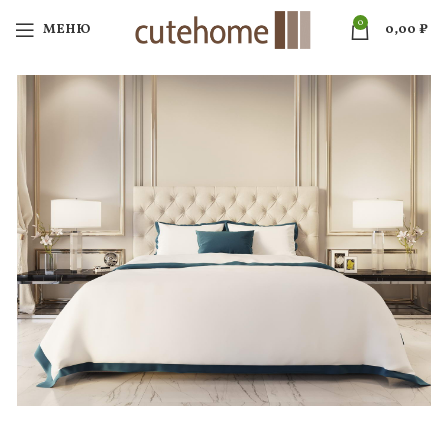
0
МЕНЮ
0,00
₽