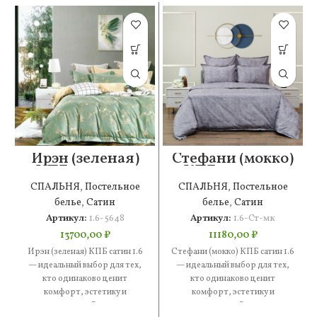
Ирэн (зеленая)
Стефани (мокко)
КПБ сатин 1.6
КПБ сатин 1.6
СПАЛЬНЯ
,
Постельное
СПАЛЬНЯ
,
Постельное
белье
,
Сатин
белье
,
Сатин
Артикул:
1.6-5648
Артикул:
1.6-Ст-мк
13700,00
₽
11180,00
₽
Ирэн (зеленая) КПБ сатин 1.6
Стефани (мокко) КПБ сатин 1.6
— идеальный выбор для тех,
— идеальный выбор для тех,
кто одинаково ценит
кто одинаково ценит
комфорт, эстетику и
комфорт, эстетику и
практичность. В составе —
практичность. В составе —