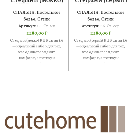
Стефани (мокко)
Стефани (серый)
КПБ сатин 1.6
КПБ сатин 1.6
СПАЛЬНЯ
,
Постельное
СПАЛЬНЯ
,
Постельное
белье
,
Сатин
белье
,
Сатин
Артикул:
1.6-Ст-мк
Артикул:
1.6-Ст-сер
11180,00
₽
11180,00
₽
Стефани (мокко) КПБ сатин 1.6
Стефани (серый) КПБ сатин 1.6
— идеальный выбор для тех,
— идеальный выбор для тех,
кто одинаково ценит
кто одинаково ценит
комфорт, эстетику и
комфорт, эстетику и
практичность. В составе —
практичность. В составе —