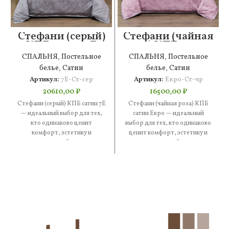
Стефани (серый)
Стефани (чайная
КПБ сатин 7Е
роза) КПБ сатин
Евро
СПАЛЬНЯ
,
Постельное
СПАЛЬНЯ
,
Постельное
белье
,
Сатин
белье
,
Сатин
Артикул:
7Е-Ст-сер
Артикул:
Евро-Ст-чр
20610,00
₽
16500,00
₽
Стефани (серый) КПБ сатин 7Е
Стефани (чайная роза) КПБ
— идеальный выбор для тех,
сатин Евро — идеальный
кто одинаково ценит
выбор для тех, кто одинаково
комфорт, эстетику и
ценит комфорт, эстетику и
практичность. В составе —
практичность. В составе