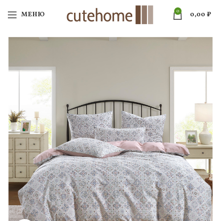
0
МЕНЮ
0,00
₽