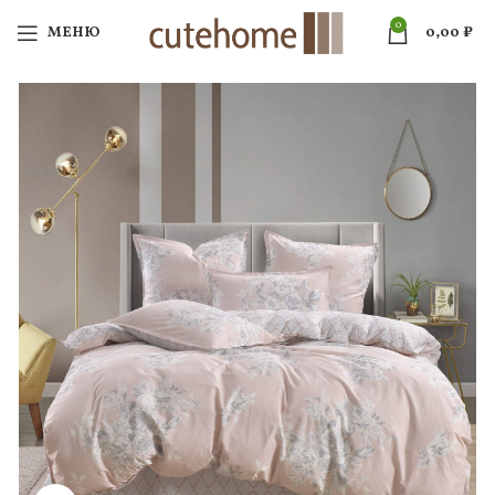
0
МЕНЮ
0,00
₽