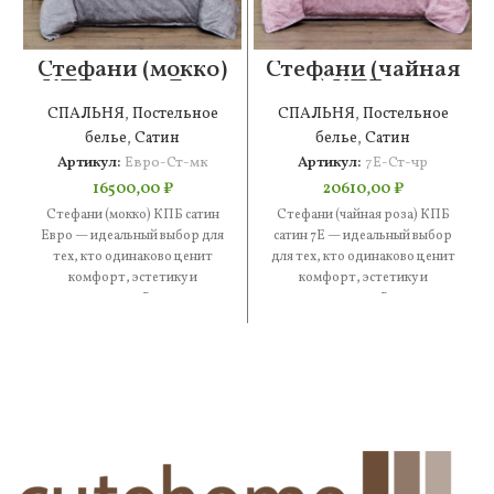
Стефани (мокко)
Стефани (чайная
КПБ сатин Евро
роза) КПБ сатин
7Е
СПАЛЬНЯ
,
Постельное
СПАЛЬНЯ
,
Постельное
белье
,
Сатин
белье
,
Сатин
Артикул:
Евро-Ст-мк
Артикул:
7Е-Ст-чр
16500,00
₽
20610,00
₽
Стефани (мокко) КПБ сатин
Стефани (чайная роза) КПБ
Евро — идеальный выбор для
сатин 7Е — идеальный выбор
тех, кто одинаково ценит
для тех, кто одинаково ценит
комфорт, эстетику и
комфорт, эстетику и
практичность. В составе —
практичность. В составе