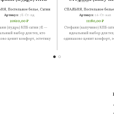
сатин 7Е
КПБ сатин 1.6
ЬНЯ
,
Постельное белье
,
Сатин
СПАЛЬНЯ
,
Постельное белье
Артикул:
7Е-Ст-пд
Артикул:
1.6-Ст-кап
20610,00
₽
11180,00
₽
ани (пудра) КПБ сатин 7Е —
Стефани (капучино) КПБ сати
альный выбор для тех, кто
идеальный выбор для тех,
ово ценит комфорт, эстетику
одинаково ценит комфорт, э
практичность. В составе —
и практичность. В состав