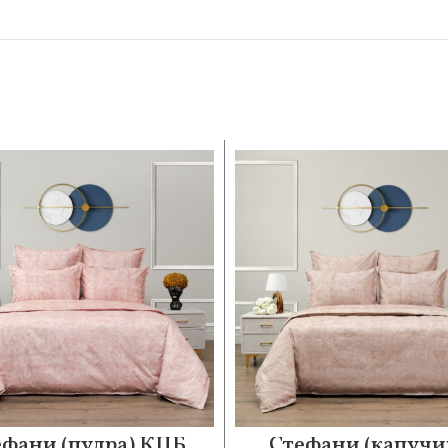
ефани (пудра) КПБ
Стефани (капучи