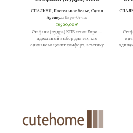
сатин Евро
СПАЛЬНЯ
,
Постельное белье
,
Сатин
СПАЛ
Артикул:
Евро-Ст-пд
16500,00
₽
Стефани (пудра) КПБ сатин Евро —
Стеф
идеальный выбор для тех, кто
иде
одинаково ценит комфорт, эстетику
одинак
и практичность. В составе —
и 