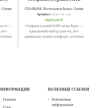
сатин Евро
,
Сатин
СПАЛЬНЯ
,
Постельное белье
,
Сатин
СПАЛ
Артикул:
Евро-Ст-сер
16500,00
₽
н 1.6 —
Стефани (серый) КПБ сатин Евро —
Стефан
 кто
идеальный выбор для тех, кто
иде
стетику
одинаково ценит комфорт, эстетику
одинак
е —
и практичность. В составе —
и п
ИНФОРМАЦИЯ
ПОЛЕЗНЫЕ ССЫЛКИ
Главная
Контактная
информация
О нас