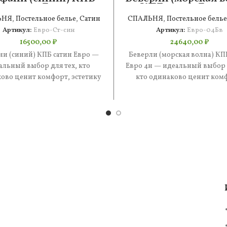
сатин Евро
КПБ сатин Евро
ЬНЯ
,
Постельное белье
,
Сатин
СПАЛЬНЯ
,
Постельное белье
Артикул:
Евро-Ст-син
Артикул:
Евро-04Бв
16500,00
₽
24640,00
₽
ни (синий) КПБ сатин Евро —
Беверли (морская волна) КП
альный выбор для тех, кто
Евро 4н — идеальный выбор д
ово ценит комфорт, эстетику
кто одинаково ценит ком
практичность. В составе —
эстетику и практичность