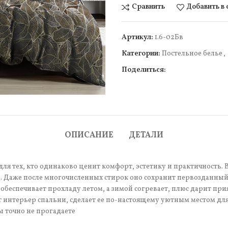
Сравнить
Добавить в
Артикул:
1.6-02Бв
Категории:
Постельное белье
,
Поделиться:
чить
ОПИСАНИЕ
ДЕТАЛИ
ля тех, кто одинаково ценит комфорт, эстетику и практичность. В
 Даже после многочисленных стирок оно сохранит первозданный 
обеспечивает прохладу летом, а зимой согревает, плюс дарит пр
т интерьер спальни, сделает ее по-настоящему уютным местом дл
ы точно не прогадаете