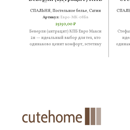
Евро Макси 2н
СПАЛЬНЯ
,
Постельное белье
,
Сатин
СПАЛ
Артикул:
Евро-МК-08Бв
25150,00
₽
Беверли (антрацит) КПБ Евро Макси
Стефа
2н — идеальный выбор для тех, кто
иде
одинаково ценит комфорт, эстетику
одинак
и практичность. В составе
и 