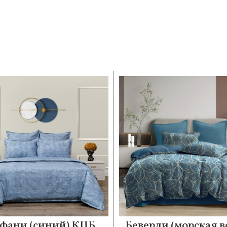
фани (синий) КПБ
Беверли (морская в