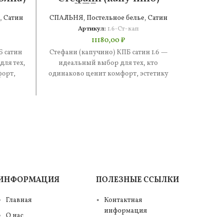
 4н
КПБ сатин 1.6
,
Сатин
СПАЛЬНЯ
,
Постельное белье
,
Сатин
СПАЛ
Артикул:
1.6-Ст-кап
11180,00
₽
Б сатин
Стефани (капучино) КПБ сатин 1.6 —
Ирэн
ля тех,
идеальный выбор для тех, кто
иде
форт,
одинаково ценит комфорт, эстетику
одинак
. В
и практичность. В составе —
и п
ИНФОРМАЦИЯ
ПОЛЕЗНЫЕ ССЫЛКИ
Главная
Контактная
информация
О нас