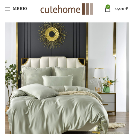
0
МЕНЮ
0,00
₽