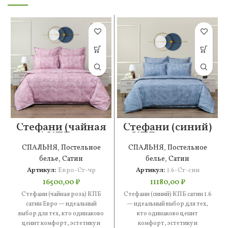
Стефани (чайная
Стефани (синий)
роза) КПБ сатин
КПБ сатин 1.6
Евро
СПАЛЬНЯ
,
Постельное
СПАЛЬНЯ
,
Постельное
белье
,
Сатин
белье
,
Сатин
Артикул:
Евро-Ст-чр
Артикул:
1.6-Ст-син
16500,00
₽
11180,00
₽
Стефани (чайная роза) КПБ
Стефани (синий) КПБ сатин 1.6
сатин Евро — идеальный
— идеальный выбор для тех,
выбор для тех, кто одинаково
кто одинаково ценит
ценит комфорт, эстетику и
комфорт, эстетику и