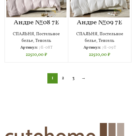
Андре №08 7Е
Андре №09 7Е
4н Т
4н Т
СПАЛЬНЯ
,
Постельное
СПАЛЬНЯ
,
Постельное
белье
,
Тенсель
белье
,
Тенсель
Артикул:
7Е-08Т
Артикул:
7Е-09Т
22510,00
₽
22510,00
₽
1
2
3
→