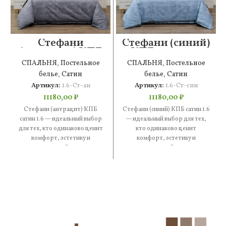
Стефани
Стефани (синий)
(антрацит) КПБ
КПБ сатин 1.6
сатин 1.6
СПАЛЬНЯ
,
Постельное
СПАЛЬНЯ
,
Постельное
белье
,
Сатин
белье
,
Сатин
Артикул:
1.6-Ст-ан
Артикул:
1.6-Ст-син
11180,00
₽
11180,00
₽
Стефани (антрацит) КПБ
Стефани (синий) КПБ сатин 1.6
сатин 1.6 — идеальный выбор
— идеальный выбор для тех,
для тех, кто одинаково ценит
кто одинаково ценит
комфорт, эстетику и
комфорт, эстетику и
практичность. В составе —
практичность. В составе —