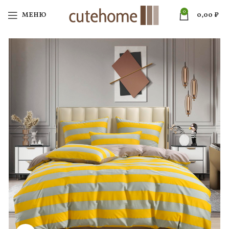
0
МЕНЮ
0,00
₽