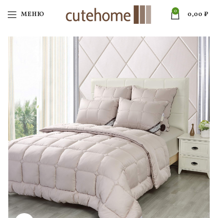
0
МЕНЮ
0,00
₽