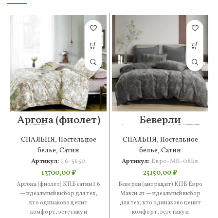
Аргона (фиолет)
Беверли
КПБ сатин 1.6
(антрацит) КПБ
Евро Макси 2н
СПАЛЬНЯ
,
Постельное
СПАЛЬНЯ
,
Постельное
белье
,
Сатин
белье
,
Сатин
Артикул:
1.6-5650
Артикул:
Евро-МК-08Бв
13700,00
₽
25150,00
₽
Аргона (фиолет) КПБ сатин 1.6
Беверли (антрацит) КПБ Евро
— идеальный выбор для тех,
Макси 2н — идеальный выбор
кто одинаково ценит
для тех, кто одинаково ценит
комфорт, эстетику и
комфорт, эстетику и