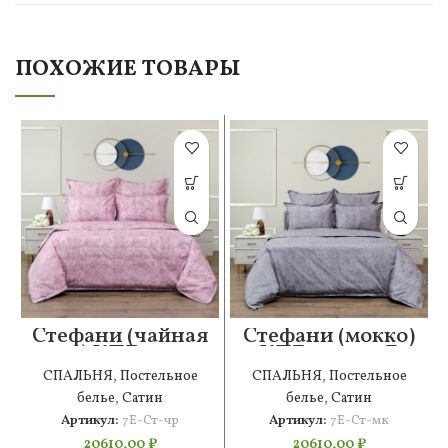
ПОХОЖИЕ ТОВАРЫ
Стефани (чайная
Стефани (мокко)
роза) КПБ сатин
КПБ сатин 7Е
7Е
СПАЛЬНЯ
,
Постельное
СПАЛЬНЯ
,
Постельное
белье
,
Сатин
белье
,
Сатин
Артикул:
7Е-Ст-чр
Артикул:
7Е-Ст-мк
20610,00
₽
20610,00
₽