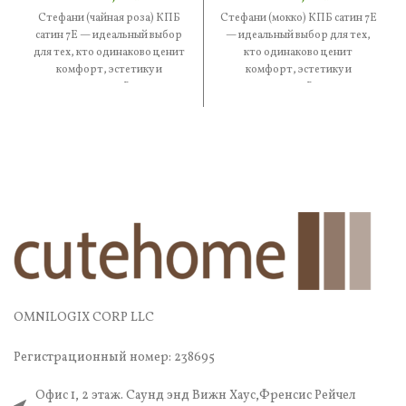
Стефани (чайная роза) КПБ
Стефани (мокко) КПБ сатин 7Е
сатин 7Е — идеальный выбор
— идеальный выбор для тех,
для тех, кто одинаково ценит
кто одинаково ценит
комфорт, эстетику и
комфорт, эстетику и
практичность. В составе
практичность. В составе —
OMNILOGIX CORP LLC
Регистрационный номер: 238695
Офис 1, 2 этаж. Саунд энд Вижн Хаус,Френсис Рейчел