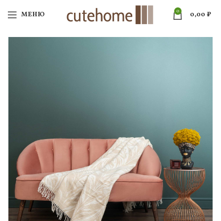
0
МЕНЮ
0,00
₽