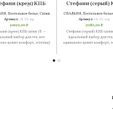
ефани (крем) КПБ
Стефани (серый)
сатин 7Е
сатин 1.6
ЬНЯ
,
Постельное белье
,
Сатин
СПАЛЬНЯ
,
Постельное белье
Артикул:
7Е-Ст-кр
Артикул:
1.6-Ст-сер
20610,00
₽
11180,00
₽
ани (крем) КПБ сатин 7Е —
Стефани (серый) КПБ сатин
альный выбор для тех, кто
идеальный выбор для тех,
ово ценит комфорт, эстетику
одинаково ценит комфорт, э
практичность. В составе —
и практичность. В состав