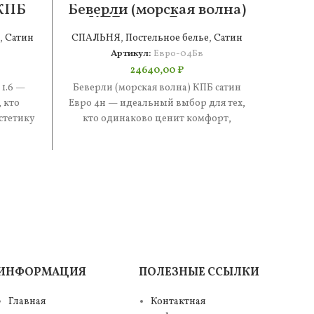
 КПБ
Беверли (морская волна)
Ст
КПБ сатин Евро 4н
,
Сатин
СПАЛЬНЯ
,
Постельное белье
,
Сатин
СПАЛ
Артикул:
Евро-04Бв
24640,00
₽
 1.6 —
Беверли (морская волна) КПБ сатин
Стефан
 кто
Евро 4н — идеальный выбор для тех,
иде
стетику
кто одинаково ценит комфорт,
одинак
е —
эстетику и практичность. В
и п
ИНФОРМАЦИЯ
ПОЛЕЗНЫЕ ССЫЛКИ
Главная
Контактная