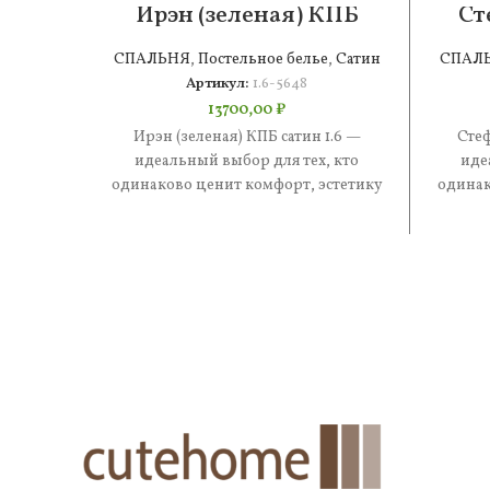
Ирэн (зеленая) КПБ
Ст
сатин 1.6
СПАЛЬНЯ
,
Постельное белье
,
Сатин
СПАЛ
Артикул:
1.6-5648
13700,00
₽
Ирэн (зеленая) КПБ сатин 1.6 —
Стеф
идеальный выбор для тех, кто
иде
одинаково ценит комфорт, эстетику
одинак
и практичность. В составе —
и 