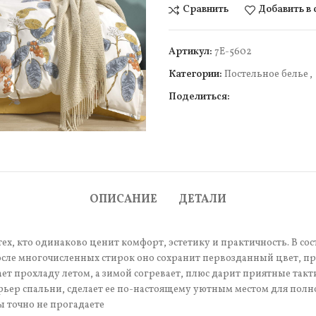
Сравнить
Добавить в
Артикул:
7Е-5602
Категории:
Постельное белье
,
Поделиться:
чить
ОПИСАНИЕ
ДЕТАЛИ
ех, кто одинаково ценит комфорт, эстетику и практичность. В сос
сле многочисленных стирок оно сохранит первозданный цвет, про
т прохладу летом, а зимой согревает, плюс дарит приятные так
рьер спальни, сделает ее по-настоящему уютным местом для полн
ы точно не прогадаете