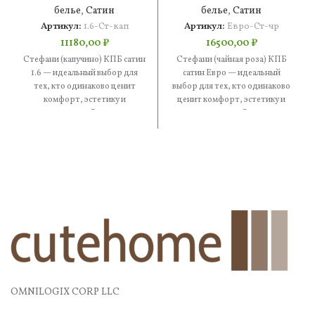
белье
,
Сатин
белье
,
Сатин
Артикул:
1.6-Ст-кап
Артикул:
Евро-Ст-чр
11180,00
₽
16500,00
₽
Стефани (капучино) КПБ сатин
Стефани (чайная роза) КПБ
1.6 — идеальный выбор для
сатин Евро — идеальный
тех, кто одинаково ценит
выбор для тех, кто одинаково
комфорт, эстетику и
ценит комфорт, эстетику и
практичность. В составе —
практичность. В составе
OMNILOGIX CORP LLC