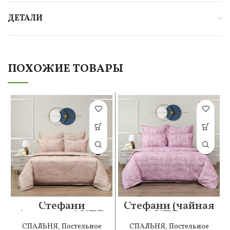
ДЕТАЛИ
ПОХОЖИЕ ТОВАРЫ
Стефани
Стефани (чайная
(капучино) КПБ
роза) КПБ сатин
сатин 1.6
Евро
СПАЛЬНЯ
,
Постельное
СПАЛЬНЯ
,
Постельное