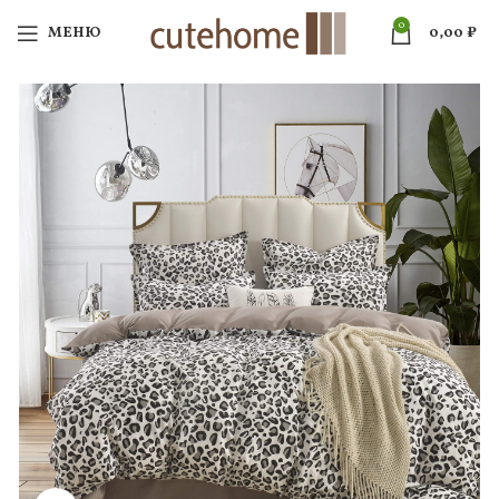
0
МЕНЮ
0,00
₽