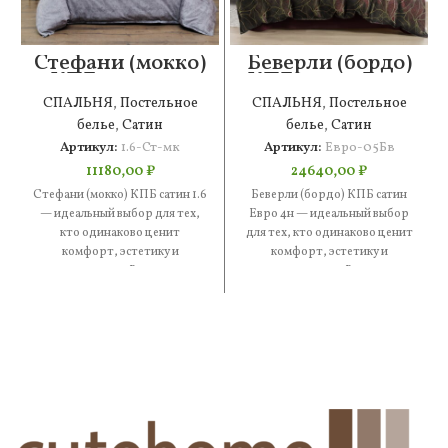
Стефани (мокко)
Беверли (бордо)
КПБ сатин 1.6
КПБ сатин Евро
4н
СПАЛЬНЯ
,
Постельное
СПАЛЬНЯ
,
Постельное
белье
,
Сатин
белье
,
Сатин
Артикул:
1.6-Ст-мк
Артикул:
Евро-05Бв
11180,00
₽
24640,00
₽
Стефани (мокко) КПБ сатин 1.6
Беверли (бордо) КПБ сатин
— идеальный выбор для тех,
Евро 4н — идеальный выбор
кто одинаково ценит
для тех, кто одинаково ценит
комфорт, эстетику и
комфорт, эстетику и
практичность. В составе —
практичность. В составе