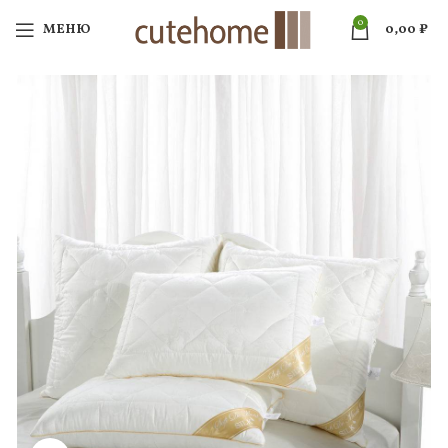
0
МЕНЮ
0,00
₽