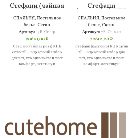
Стефани (чайная
Стефани
роза) КПБ сатин
(капучино) КПБ
7Е
сатин 7Е
СПАЛЬНЯ
,
Постельное
СПАЛЬНЯ
,
Постельное
белье
,
Сатин
белье
,
Сатин
Артикул:
7Е-Ст-чр
Артикул:
7Е-Ст-кап
20610,00
₽
20610,00
₽
Стефани (чайная роза) КПБ
Стефани (капучино) КПБ сатин
сатин 7Е — идеальный выбор
7Е — идеальный выбор для
для тех, кто одинаково ценит
тех, кто одинаково ценит
комфорт, эстетику и
комфорт, эстетику и
практичность. В составе
практичность. В составе —