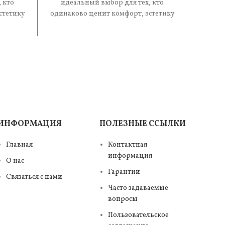
 кто
идеальный выбор для тех, кто
иде
стетику
одинаково ценит комфорт, эстетику
одинак
е —
и практичность. В составе —
и п
ИНФОРМАЦИЯ
ПОЛЕЗНЫЕ ССЫЛКИ
Главная
Контактная
информация
О нас
Гарантии
Связаться с нами
Часто задаваемые
вопросы
Пользовательское