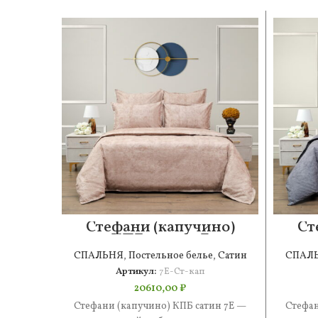
Стефани (капучино)
Ст
КПБ сатин 7Е
СПАЛЬНЯ
,
Постельное белье
,
Сатин
СПАЛ
Артикул:
7Е-Ст-кап
20610,00
₽
Стефани (капучино) КПБ сатин 7Е —
Стефан