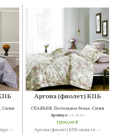
 КПБ
Аргона (фиолет) КПБ
Сте
сатин 1.6
,
Сатин
СПАЛЬНЯ
,
Постельное белье
,
Сатин
СПАЛ
Артикул:
1.6-5650
13700,00
₽
Евро —
Аргона (фиолет) КПБ сатин 1.6 —
Стефа