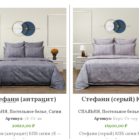
ефани (антрацит)
Стефани (серый)
КПБ сатин 7Е
сатин Евро
ЬНЯ
,
Постельное белье
,
Сатин
СПАЛЬНЯ
,
Постельное белье
Артикул:
7Е-Ст-ан
Артикул:
Евро-Ст-сер
20610,00
₽
16500,00
₽
и (антрацит) КПБ сатин 7Е —
Стефани (серый) КПБ сатин 