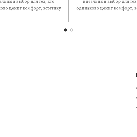
альный выбор для тех, кто
идеальный выбор для тех,
ово ценит комфорт, эстетику
одинаково ценит комфорт, э
практичность. В составе —
и практичность. В состав