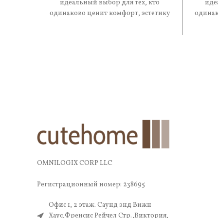
идеальный выбор для тех, кто
иде
одинаково ценит комфорт, эстетику
одинак
и практичность. В составе —
и 
OMNILOGIX CORP LLC
Регистрационный номер: 238695
Офис 1, 2 этаж. Саунд энд Вижн
Хаус,Френсис Рейчел Стр.,Виктория,