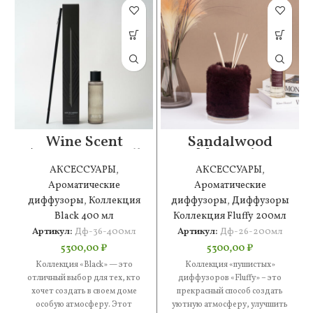
Wine Scent
Sandalwood
Ароматический
Mountain
диффузор
Ароматический
АКСЕССУАРЫ
,
АКСЕССУАРЫ
,
(400мл)
диффузор
Ароматические
Ароматические
(200мл)
диффузоры
,
Коллекция
диффузоры
,
Диффузоры
Black 400 мл
Коллекция Fluffy 200мл
Артикул:
Дф-36-400мл
Артикул:
Дф-26-200мл
5300,00
₽
5300,00
₽
Коллекция «Black» — это
Коллекция «пушистых»
отличный выбор для тех, кто
диффузоров «Fluffy» – это
хочет создать в своем доме
прекрасный способ создать
особую атмосферу. Этот
уютную атмосферу, улучшить