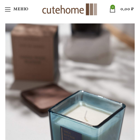
0
МЕНЮ
0,00
₽