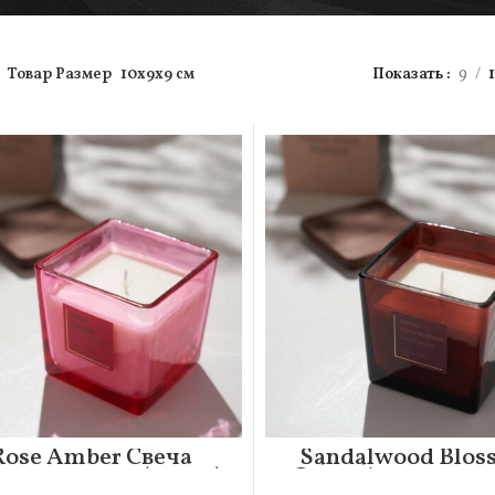
Товар Размер
10х9х9 см
Показать
9
Rose Amber Свеча
Sandalwood Blos
матическая (220гр)
Свеча Ароматиче