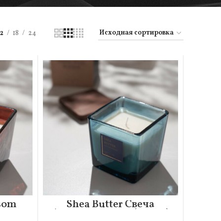
12
18
24
som
Shea Butter Свеча
ская
Ароматическая (220гр)