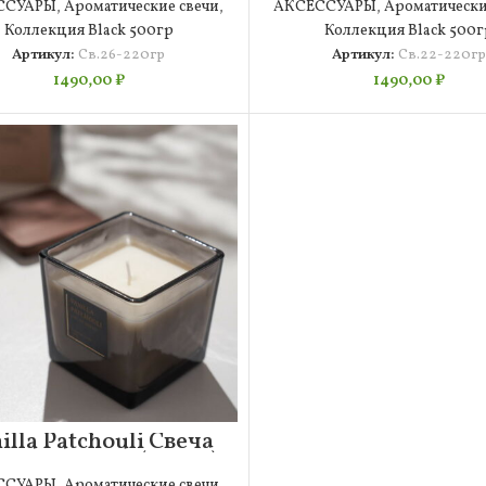
(220гр)
ССУАРЫ
,
Ароматические свечи
,
АКСЕССУАРЫ
,
Ароматически
Коллекция Black 500гр
Коллекция Black 500г
Артикул:
Св.26-220гр
Артикул:
Св.22-220гр
1490,00
₽
1490,00
₽
illa Patchouli Свеча
матическая (220гр)
ССУАРЫ
,
Ароматические свечи
,