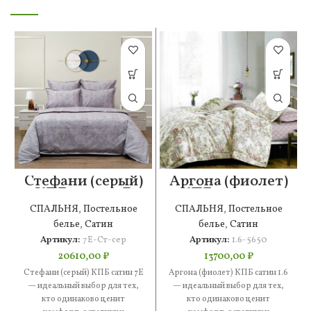
Стефани (серый)
Аргона (фиолет)
КПБ сатин 7Е
КПБ сатин 1.6
СПАЛЬНЯ
,
Постельное
СПАЛЬНЯ
,
Постельное
белье
,
Сатин
белье
,
Сатин
Артикул:
7Е-Ст-сер
Артикул:
1.6-5650
20610,00
₽
13700,00
₽
Стефани (серый) КПБ сатин 7Е
Аргона (фиолет) КПБ сатин 1.6
— идеальный выбор для тех,
— идеальный выбор для тех,
кто одинаково ценит
кто одинаково ценит