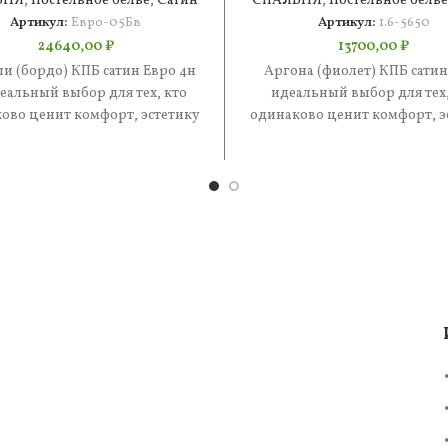
ЬНЯ
,
Постельное белье
,
Сатин
СПАЛЬНЯ
,
Постельное белье
Артикул:
Евро-05Бв
Артикул:
1.6-5650
24640,00
₽
13700,00
₽
и (бордо) КПБ сатин Евро 4н
Аргона (фиолет) КПБ сатин
еальный выбор для тех, кто
идеальный выбор для тех,
ово ценит комфорт, эстетику
одинаково ценит комфорт, э
 практичность. В составе
и практичность. В состав