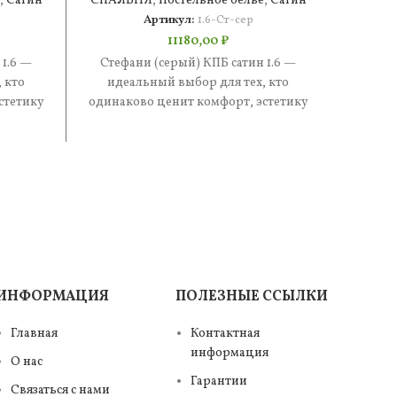
,
Сатин
СПАЛЬНЯ
,
Постельное белье
,
Сатин
СПАЛ
Артикул:
1.6-Ст-сер
11180,00
₽
 1.6 —
Стефани (серый) КПБ сатин 1.6 —
Стефан
 кто
идеальный выбор для тех, кто
иде
стетику
одинаково ценит комфорт, эстетику
одинак
е —
и практичность. В составе —
и п
ИНФОРМАЦИЯ
ПОЛЕЗНЫЕ ССЫЛКИ
Главная
Контактная
информация
О нас
Гарантии
Связаться с нами