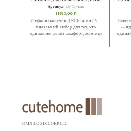
СПАЛЬНЯ
,
Постельное белье
,
Сатин
СПАЛ
Артикул:
1.6-Ст-кап
11180,00
₽
Стефани (капучино) КПБ сатин 1.6 —
Беверл
идеальный выбор для тех, кто
— ид
одинаково ценит комфорт, эстетику
одинак
и практичность. В составе —
и
OMNILOGIX CORP LLC