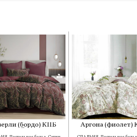
верли (бордо) КПБ
Аргона (фиолет)
сатин Евро 4н
сатин 1.6