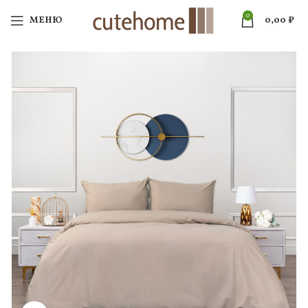
0
МЕНЮ
0,00
₽