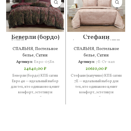
Беверли (бордо)
Стефани
КПБ сатин Евро
(капучино) КПБ
4н
сатин 7Е
СПАЛЬНЯ
,
Постельное
СПАЛЬНЯ
,
Постельное
белье
,
Сатин
белье
,
Сатин
Артикул:
Евро-05Бв
Артикул:
7Е-Ст-кап
24640,00
₽
20610,00
₽
Беверли (бордо) КПБ сатин
Стефани (капучино) КПБ сатин
Евро 4н — идеальный выбор
7Е — идеальный выбор для
для тех, кто одинаково ценит
тех, кто одинаково ценит
комфорт, эстетику и
комфорт, эстетику и
практичность. В составе
практичность. В составе —