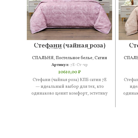
Стефани (чайная роза)
Ст
КПБ сатин 7Е
СПАЛЬНЯ
,
Постельное белье
,
Сатин
СПАЛ
Артикул:
7Е-Ст-чр
20610,00
₽
Стефани (чайная роза) КПБ сатин 7Е
Стефан
— идеальный выбор для тех, кто
иде
одинаково ценит комфорт, эстетику
одинак
и практичность. В составе
и 