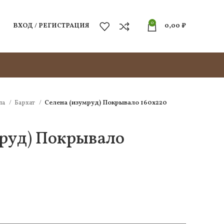
0
ВХОД / РЕГИСТРАЦИЯ
0,00
₽
ла
Бархат
Селена (изумруд) Покрывало 160х220
мруд) Покрывало