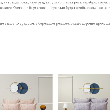
, антрацит, беж, изумруд, капучино, пепел роза, серебро, стоун
ческого. Стеганое бархатное покрывало будет необыкновенно смо
ре не выше 30 градусов в бережном режиме. Важно хорошо просу