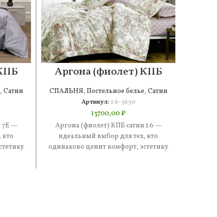
 КПБ
Аргона (фиолет) КПБ
Сте
сатин 1.6
,
Сатин
СПАЛЬНЯ
,
Постельное белье
,
Сатин
СПАЛ
Артикул:
1.6-5650
13700,00
₽
 7Е —
Аргона (фиолет) КПБ сатин 1.6 —
Стефан
 кто
идеальный выбор для тех, кто
иде
стетику
одинаково ценит комфорт, эстетику
одинак
е —
и практичность. В составе —
и п