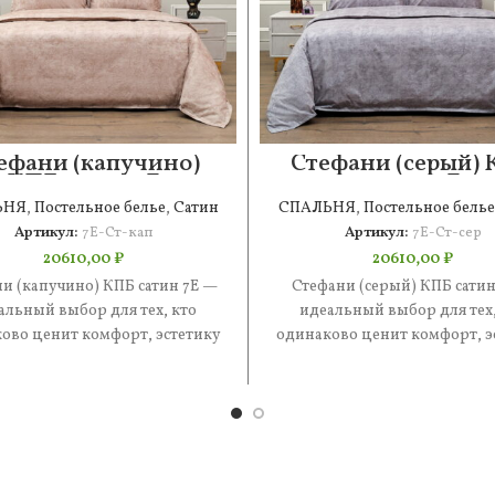
ефани (капучино)
Стефани (серый)
КПБ сатин 7Е
сатин 7Е
ЬНЯ
,
Постельное белье
,
Сатин
СПАЛЬНЯ
,
Постельное белье
Артикул:
7Е-Ст-кап
Артикул:
7Е-Ст-сер
20610,00
₽
20610,00
₽
и (капучино) КПБ сатин 7Е —
Стефани (серый) КПБ сатин
альный выбор для тех, кто
идеальный выбор для тех,
ово ценит комфорт, эстетику
одинаково ценит комфорт, э
практичность. В составе —
и практичность. В состав