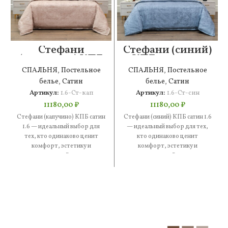
Стефани
Стефани (синий)
(капучино) КПБ
КПБ сатин 1.6
сатин 1.6
СПАЛЬНЯ
,
Постельное
СПАЛЬНЯ
,
Постельное
белье
,
Сатин
белье
,
Сатин
Артикул:
1.6-Ст-кап
Артикул:
1.6-Ст-син
11180,00
₽
11180,00
₽
Стефани (капучино) КПБ сатин
Стефани (синий) КПБ сатин 1.6
1.6 — идеальный выбор для
— идеальный выбор для тех,
тех, кто одинаково ценит
кто одинаково ценит
комфорт, эстетику и
комфорт, эстетику и
практичность. В составе —
практичность. В составе —