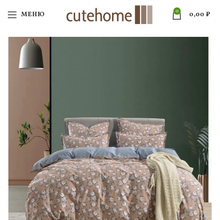
0
МЕНЮ
0,00
₽