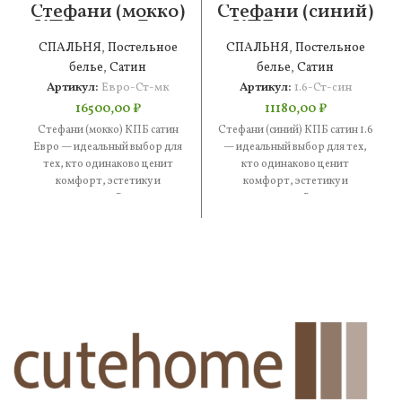
Стефани (мокко)
Стефани (синий)
КПБ сатин Евро
КПБ сатин 1.6
СПАЛЬНЯ
,
Постельное
СПАЛЬНЯ
,
Постельное
белье
,
Сатин
белье
,
Сатин
Артикул:
Евро-Ст-мк
Артикул:
1.6-Ст-син
16500,00
₽
11180,00
₽
Стефани (мокко) КПБ сатин
Стефани (синий) КПБ сатин 1.6
Евро — идеальный выбор для
— идеальный выбор для тех,
тех, кто одинаково ценит
кто одинаково ценит
комфорт, эстетику и
комфорт, эстетику и
практичность. В составе —
практичность. В составе —