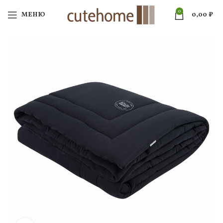
0
МЕНЮ
0,00
₽