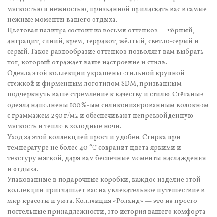
мягкостью и нежностью, призванной приласкать вас в самые
нежные моменты вашего отдыха.
Цветовая палитра состоит из восьми оттенков — чёрный,
антрацит, синий, крем, терракот, жёлтый, светло-серый и
серый. Такое разнообразие оттенков позволяет вам выбрать
тот, который отражает ваше настроение и стиль.
Одеяла этой коллекции украшены стильной крупной
стежкой и фирменным логотипом SDM, призванным
подчеркнуть ваше стремление к качеству и стилю. Стёганые
одеяла наполнены 100%-ым силиконизированным волокном
с граммажем 250 г/м2 и обеспечивают непревзойденную
мягкость и тепло в холодные ночи.
Уход за этой коллекцией прост и удобен. Стирка при
температуре не более 40 °C сохранит цвета яркими и
текстуру мягкой, даря вам беспечные моменты наслаждения
и отдыха.
Упакованные в подарочные коробки, каждое изделие этой
коллекции приглашает вас на увлекательное путешествие в
мир красоты и уюта. Коллекция «Роланд» — это не просто
постельные принадлежности, это история вашего комфорта