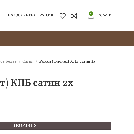
0
ВХОД / РЕГИСТРАЦИЯ
0,00
₽
ое белье
Сатин
Рокки (фиолет) КПБ сатин 2х
т) КПБ сатин 2х
В КОРЗИНУ