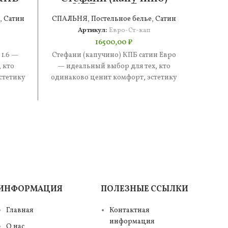
КПБ сатин Евро
,
Сатин
СПАЛЬНЯ
,
Постельное белье
,
Сатин
СПАЛ
Артикул:
Евро-Ст-кап
16500,00
₽
 1.6 —
Стефани (капучино) КПБ сатин Евро
Стефан
 кто
— идеальный выбор для тех, кто
иде
стетику
одинаково ценит комфорт, эстетику
одинак
е —
и практичность. В составе —
и п
ИНФОРМАЦИЯ
ПОЛЕЗНЫЕ ССЫЛКИ
Главная
Контактная
информация
О нас