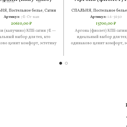
КПБ сатин 7Е
сатин 1.6
ЬНЯ
,
Постельное белье
,
Сатин
СПАЛЬНЯ
,
Постельное белье
Артикул:
7Е-Ст-кап
Артикул:
1.6-5650
20610,00
₽
13700,00
₽
и (капучино) КПБ сатин 7Е —
Аргона (фиолет) КПБ сатин
альный выбор для тех, кто
идеальный выбор для тех,
ово ценит комфорт, эстетику
одинаково ценит комфорт, э
практичность. В составе —
и практичность. В состав