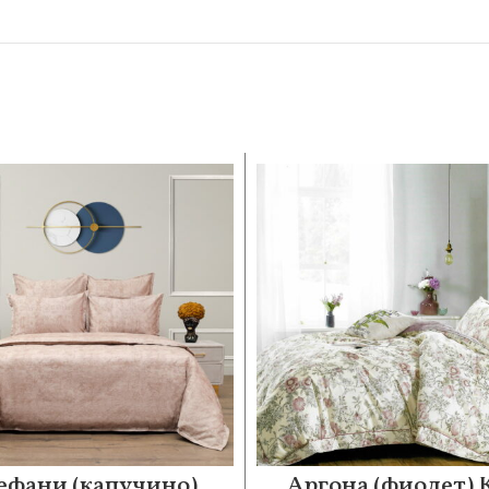
ефани (капучино)
Аргона (фиолет)