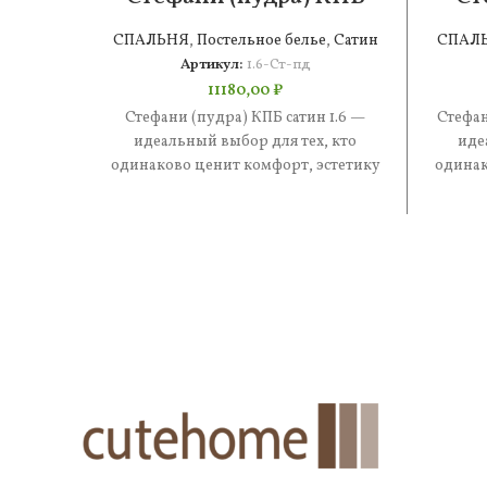
сатин 1.6
СПАЛЬНЯ
,
Постельное белье
,
Сатин
СПАЛ
Артикул:
1.6-Ст-пд
11180,00
₽
Стефани (пудра) КПБ сатин 1.6 —
Стефан
идеальный выбор для тех, кто
иде
одинаково ценит комфорт, эстетику
одинак
и практичность. В составе —
и 