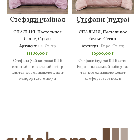
Стефани (чайная
Стефани (пудра)
роза) КПБ сатин
КПБ сатин Евро
1.6
СПАЛЬНЯ
,
Постельное
СПАЛЬНЯ
,
Постельное
белье
,
Сатин
белье
,
Сатин
Артикул:
1.6-Ст-чр
Артикул:
Евро-Ст-пд
11180,00
₽
16500,00
₽
Стефани (чайная роза) КПБ
Стефани (пудра) КПБ сатин
сатин 1.6 — идеальный выбор
Евро — идеальный выбор для
для тех, кто одинаково ценит
тех, кто одинаково ценит
комфорт, эстетику и
комфорт, эстетику и
практичность. В составе
практичность. В составе —