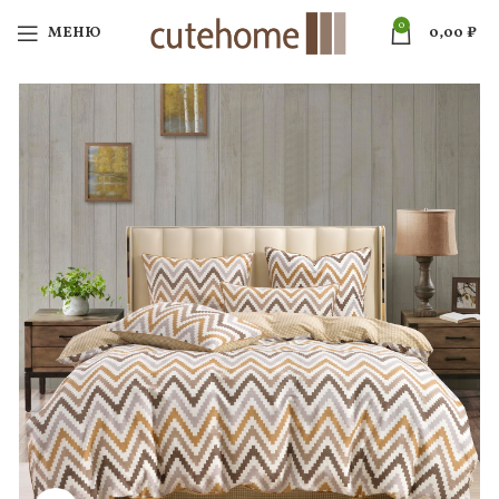
0
МЕНЮ
0,00
₽