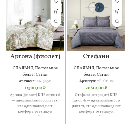
Аргона (фиолет)
Стефани
КПБ сатин 1.6
(антрацит) КПБ
сатин 7Е
СПАЛЬНЯ
,
Постельное
СПАЛЬНЯ
,
Постельное
белье
,
Сатин
белье
,
Сатин
Артикул:
1.6-5650
Артикул:
7Е-Ст-ан
13700,00
₽
20610,00
₽
Аргона (фиолет) КПБ сатин 1.6
Стефани (антрацит) КПБ
— идеальный выбор для тех,
сатин 7Е — идеальный выбор
кто одинаково ценит
для тех, кто одинаково ценит
комфорт, эстетику и
комфорт, эстетику и
практичность. В составе —
практичность. В составе —