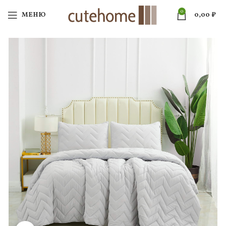
0
МЕНЮ
0,00
₽