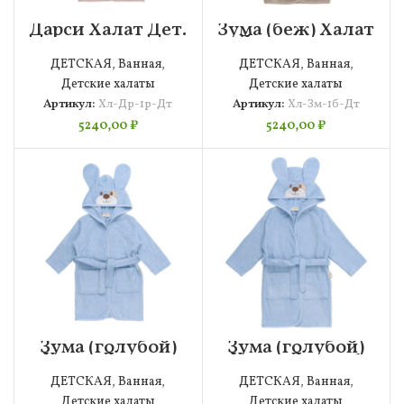
Дарси Халат Дет.
Зума (беж) Халат
3-4 года
Дет. 3-4 года
Махровый
Махровый
ДЕТСКАЯ
,
Ванная
,
ДЕТСКАЯ
,
Ванная
,
Детские халаты
Детские халаты
Артикул:
Хл-Др-1р-Дт
Артикул:
Хл-Зм-1б-Дт
5240,00
₽
5240,00
₽
Зума (голубой)
Зума (голубой)
Халат Дет. 3-4
Халат Дет. 5-6
года Махровый
года Махровый
ДЕТСКАЯ
,
Ванная
,
ДЕТСКАЯ
,
Ванная
,
Детские халаты
Детские халаты