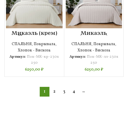
Микаэль (крем)
Микаэль
Покрывало
(лиловое)
230х250
Покрывало
СПАЛЬНЯ
,
Покрывала
,
СПАЛЬНЯ
,
Покрывала
,
230х250
Хлопок - Вискоза
Хлопок - Вискоза
Артикул:
Пок-МК-кр-230х
Артикул:
Пок-МК-лл-230х
250
250
6250,00
₽
6250,00
₽
1
2
3
4
→