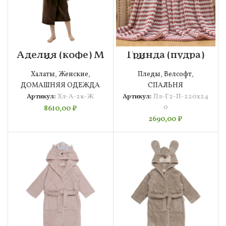
Аделия (кофе) М
Гринда (пудра)
Халат
Покрывало
220х240
Халаты
,
Женские
,
Пледы
,
Велсофт
,
ДОМАШНЯЯ ОДЕЖДА
СПАЛЬНЯ
Артикул:
Хл-А-2к-Ж
Артикул:
Пл-Г2-П-220х24
0
8610,00
₽
2690,00
₽