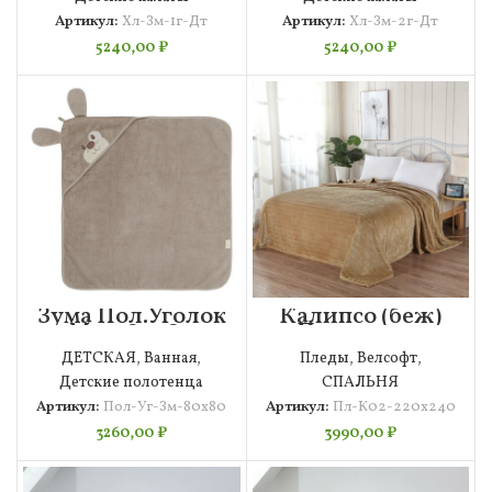
Артикул:
Хл-Зм-1г-Дт
Артикул:
Хл-Зм-2г-Дт
5240,00
₽
5240,00
₽
Зума Пол.Уголок
Калипсо (беж)
Мах. 80х80
Покрывало
220х240
ДЕТСКАЯ
,
Ванная
,
Пледы
,
Велсофт
,
Детские полотенца
СПАЛЬНЯ
Артикул:
Пол-Уг-Зм-80х80
Артикул:
Пл-К02-220х240
3260,00
₽
3990,00
₽