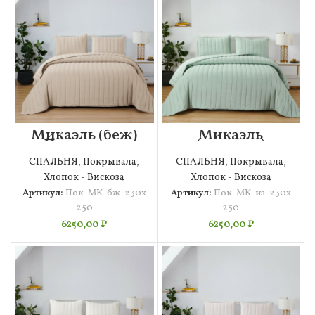
Микаэль (беж)
Микаэль
Покрывало
(изумруд)
230х250
Покрывало
СПАЛЬНЯ
,
Покрывала
,
СПАЛЬНЯ
,
Покрывала
,
230х250
Хлопок - Вискоза
Хлопок - Вискоза
Артикул:
Пок-МК-бж-230х
Артикул:
Пок-МК-из-230х
250
250
6250,00
₽
6250,00
₽