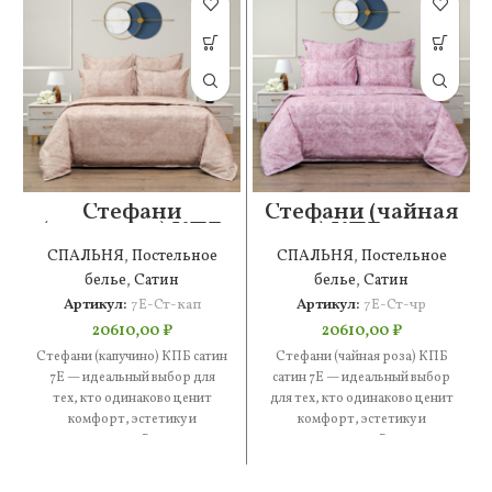
Стефани
Стефани (чайная
(капучино) КПБ
роза) КПБ сатин
сатин 7Е
7Е
СПАЛЬНЯ
,
Постельное
СПАЛЬНЯ
,
Постельное
белье
,
Сатин
белье
,
Сатин
Артикул:
7Е-Ст-кап
Артикул:
7Е-Ст-чр
20610,00
₽
20610,00
₽
Стефани (капучино) КПБ сатин
Стефани (чайная роза) КПБ
7Е — идеальный выбор для
сатин 7Е — идеальный выбор
тех, кто одинаково ценит
для тех, кто одинаково ценит
комфорт, эстетику и
комфорт, эстетику и
практичность. В составе —
практичность. В составе