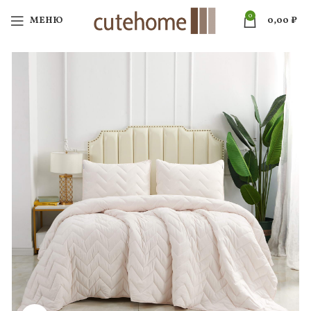
0
МЕНЮ
0,00
₽