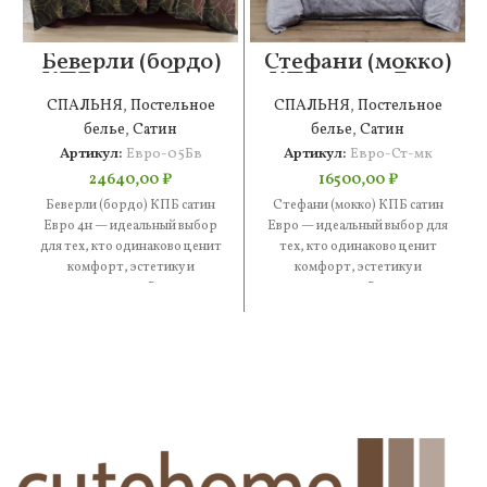
Беверли (бордо)
Стефани (мокко)
КПБ сатин Евро
КПБ сатин Евро
4н
СПАЛЬНЯ
,
Постельное
СПАЛЬНЯ
,
Постельное
белье
,
Сатин
белье
,
Сатин
Артикул:
Евро-05Бв
Артикул:
Евро-Ст-мк
24640,00
₽
16500,00
₽
Беверли (бордо) КПБ сатин
Стефани (мокко) КПБ сатин
Евро 4н — идеальный выбор
Евро — идеальный выбор для
для тех, кто одинаково ценит
тех, кто одинаково ценит
комфорт, эстетику и
комфорт, эстетику и
практичность. В составе
практичность. В составе —