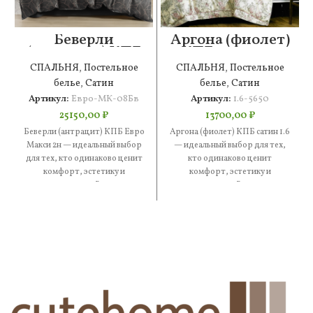
Беверли
Аргона (фиолет)
(антрацит) КПБ
КПБ сатин 1.6
Евро Макси 2н
СПАЛЬНЯ
,
Постельное
СПАЛЬНЯ
,
Постельное
белье
,
Сатин
белье
,
Сатин
Артикул:
Евро-МК-08Бв
Артикул:
1.6-5650
25150,00
₽
13700,00
₽
Беверли (антрацит) КПБ Евро
Аргона (фиолет) КПБ сатин 1.6
Макси 2н — идеальный выбор
— идеальный выбор для тех,
для тех, кто одинаково ценит
кто одинаково ценит
комфорт, эстетику и
комфорт, эстетику и
практичность. В составе
практичность. В составе —