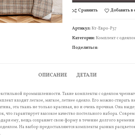
Сравнить
Добавить в
чить
Артикул:
Кт-Евро-Р37
Категории:
Комплект c одеяло
Поделиться:
ОПИСАНИЕ
ДЕТАЛИ
екстильной промышленности. Такие комплекты с одеялом чрезвыч
лект входит легкое, мягкое, летнее одеяло. Его можно стирать вм
тина, эта ткань не только красивая, но и очень прочная. Она выд
пок, что гарантирует высокое качество постельного набора. Совр
годаря ему, вещь сохраняет свою форму в течение долгого времени
им одеялом. На выбор предоставляются комплекты разных расцвет
.