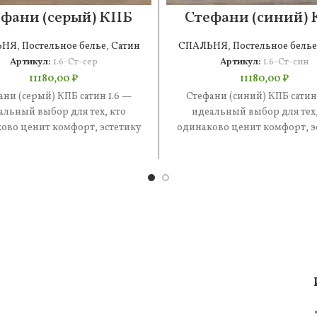
фани (серый) КПБ
Стефани (синий)
сатин 1.6
сатин 1.6
ЬНЯ
,
Постельное белье
,
Сатин
СПАЛЬНЯ
,
Постельное белье
Артикул:
1.6-Ст-сер
Артикул:
1.6-Ст-син
11180,00
₽
11180,00
₽
ани (серый) КПБ сатин 1.6 —
Стефани (синий) КПБ сатин
альный выбор для тех, кто
идеальный выбор для тех,
ово ценит комфорт, эстетику
одинаково ценит комфорт, э
практичность. В составе —
и практичность. В состав