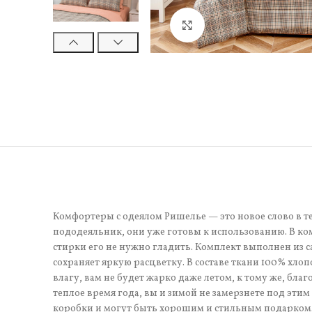
Нажмите, чтобы увели
Комфортеры с одеялом Ришелье — это новое слово в т
пододеяльник, они уже готовы к использованию. В комп
стирки его не нужно гладить. Комплект выполнен из са
сохраняет яркую расцветку. В составе ткани 100% хло
влагу, вам не будет жарко даже летом, к тому же, бла
теплое время года, вы и зимой не замерзнете под эт
коробки и могут быть хорошим и стильным подарком