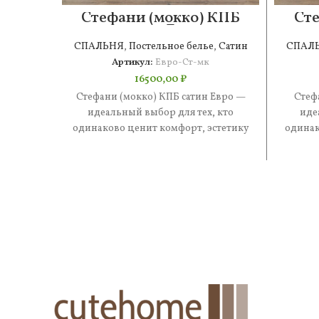
Стефани (мокко) КПБ
Сте
сатин Евро
СПАЛЬНЯ
,
Постельное белье
,
Сатин
СПАЛ
Артикул:
Евро-Ст-мк
16500,00
₽
Стефани (мокко) КПБ сатин Евро —
Стеф
идеальный выбор для тех, кто
иде
одинаково ценит комфорт, эстетику
одинак
и практичность. В составе —
и 