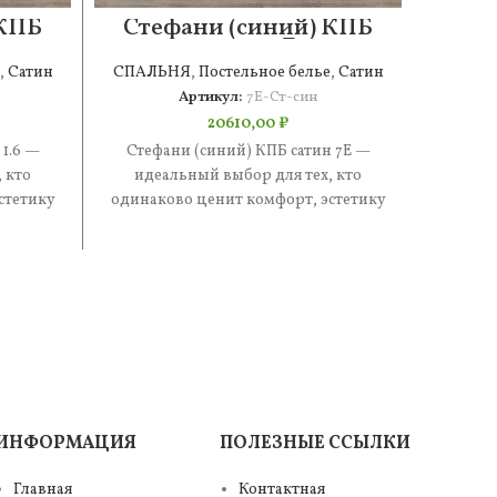
 КПБ
Стефани (синий) КПБ
Сте
сатин 7Е
,
Сатин
СПАЛЬНЯ
,
Постельное белье
,
Сатин
СПАЛ
Артикул:
7Е-Ст-син
20610,00
₽
 1.6 —
Стефани (синий) КПБ сатин 7Е —
Стефа
 кто
идеальный выбор для тех, кто
Евро 
стетику
одинаково ценит комфорт, эстетику
кто 
е —
и практичность. В составе —
эстети
ИНФОРМАЦИЯ
ПОЛЕЗНЫЕ ССЫЛКИ
Главная
Контактная