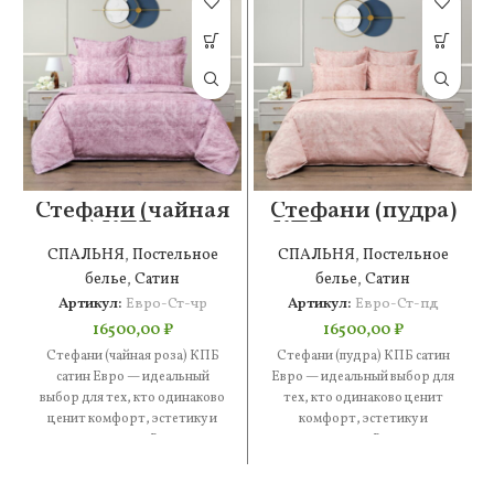
Стефани (чайная
Стефани (пудра)
роза) КПБ сатин
КПБ сатин Евро
Евро
СПАЛЬНЯ
,
Постельное
СПАЛЬНЯ
,
Постельное
белье
,
Сатин
белье
,
Сатин
Артикул:
Евро-Ст-чр
Артикул:
Евро-Ст-пд
16500,00
₽
16500,00
₽
Стефани (чайная роза) КПБ
Стефани (пудра) КПБ сатин
сатин Евро — идеальный
Евро — идеальный выбор для
выбор для тех, кто одинаково
тех, кто одинаково ценит
ценит комфорт, эстетику и
комфорт, эстетику и
практичность. В составе
практичность. В составе —