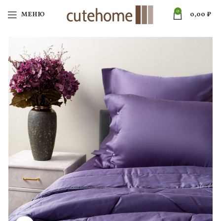
0
МЕНЮ
0,00
₽