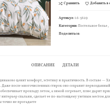
Сравнить
Добавить в
Артикул:
1.6-5629
Категории:
Постельное белье
,
Поделиться:
чить
ОПИСАНИЕ
ДЕТАЛИ
одинаково ценит комфорт, эстетику и практичность. В составе — Х
 Даже после многочисленных стирок оно сохранит первозданный 
обеспечивает прохладу летом, а зимой согревает, плюс дарит пр
т интерьер спальни, сделает ее по-настоящему уютным местом дл
ы точно не прогадаете