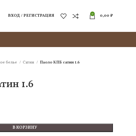
0
ВХОД / РЕГИСТРАЦИЯ
0,00
₽
ое белье
Сатин
Паоло КПБ сатин 1.6
тин 1.6
В КОРЗИНУ