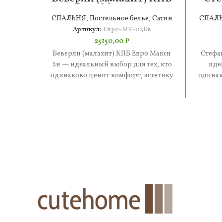
Евро Макси 2н
СПАЛЬНЯ
,
Постельное белье
,
Сатин
СПАЛ
Артикул:
Евро-МК-03Бв
25150,00
₽
Беверли (малахит) КПБ Евро Макси
Стефа
2н — идеальный выбор для тех, кто
иде
одинаково ценит комфорт, эстетику
одинак
и практичность. В составе
и 