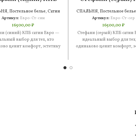
сатин Евро
сатин Евро
ЬНЯ
,
Постельное белье
,
Сатин
СПАЛЬНЯ
,
Постельное белье
Артикул:
Евро-Ст-син
Артикул:
Евро-Ст-сер
16500,00
₽
16500,00
₽
ни (синий) КПБ сатин Евро —
Стефани (серый) КПБ сатин 
альный выбор для тех, кто
идеальный выбор для тех,
ово ценит комфорт, эстетику
одинаково ценит комфорт, э
практичность. В составе —
и практичность. В состав