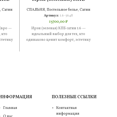
сатин 1.6
,
Сатин
СПАЛЬНЯ
,
Постельное белье
,
Сатин
СПАЛ
Артикул:
1.6-5648
13700,00
₽
Евро —
Ирэн (зеленая) КПБ сатин 1.6 —
Стефан
 кто
идеальный выбор для тех, кто
иде
стетику
одинаково ценит комфорт, эстетику
одинак
е —
и практичность. В составе —
и п
ИНФОРМАЦИЯ
ПОЛЕЗНЫЕ ССЫЛКИ
Главная
Контактная
информация
О нас