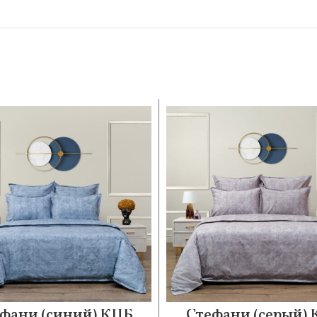
фани (синий) КПБ
Стефани (серый)