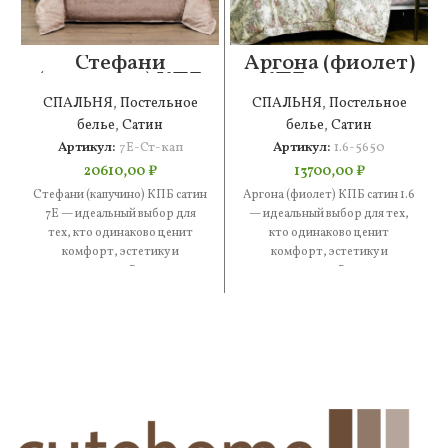
Стефани
Аргона (фиолет)
(капучино) КПБ
КПБ сатин 1.6
сатин 7Е
СПАЛЬНЯ
,
Постельное
СПАЛЬНЯ
,
Постельное
белье
,
Сатин
белье
,
Сатин
Артикул:
7Е-Ст-кап
Артикул:
1.6-5650
20610,00
₽
13700,00
₽
Стефани (капучино) КПБ сатин
Аргона (фиолет) КПБ сатин 1.6
7Е — идеальный выбор для
— идеальный выбор для тех,
тех, кто одинаково ценит
кто одинаково ценит
комфорт, эстетику и
комфорт, эстетику и
практичность. В составе —
практичность. В составе —