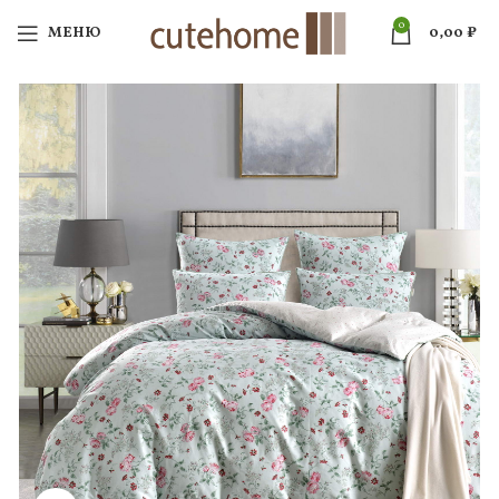
0
МЕНЮ
0,00
₽