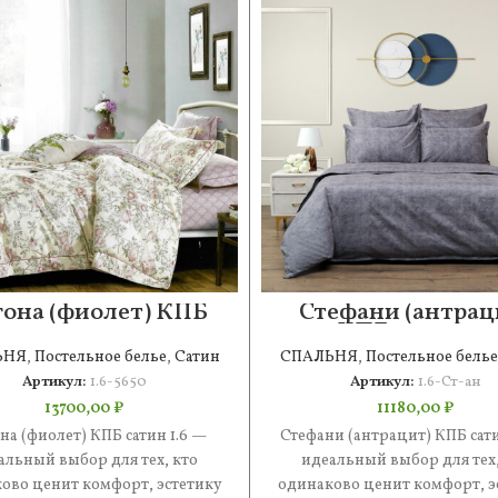
она (фиолет) КПБ
Стефани (антрац
сатин 1.6
КПБ сатин 1.6
ЬНЯ
,
Постельное белье
,
Сатин
СПАЛЬНЯ
,
Постельное белье
Артикул:
1.6-5650
Артикул:
1.6-Ст-ан
13700,00
₽
11180,00
₽
на (фиолет) КПБ сатин 1.6 —
Стефани (антрацит) КПБ сати
альный выбор для тех, кто
идеальный выбор для тех,
ово ценит комфорт, эстетику
одинаково ценит комфорт, э