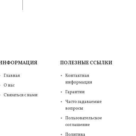
е —
и практичность. В составе
и п
ИНФОРМАЦИЯ
ПОЛЕЗНЫЕ ССЫЛКИ
Главная
Контактная
информация
О нас
Гарантии
Связаться с нами
Часто задаваемые
вопросы
Пользовательское
соглашение
Политика