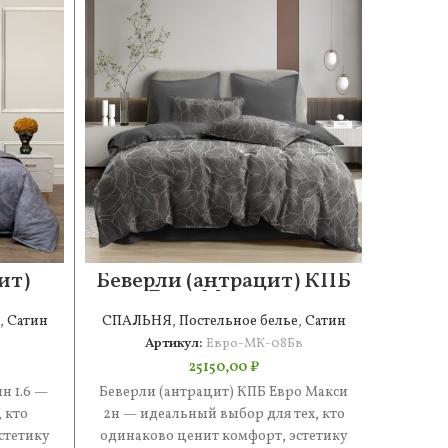
ит)
Беверли (антрацит) КПБ
Ст
Евро Макси 2н
,
Сатин
СПАЛЬНЯ
,
Постельное белье
,
Сатин
СПАЛ
Артикул:
Евро-МК-08Бв
25150,00
₽
н 1.6 —
Беверли (антрацит) КПБ Евро Макси
Стефан
 кто
2н — идеальный выбор для тех, кто
иде
стетику
одинаково ценит комфорт, эстетику
одинак