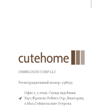
и практичность. В составе —
и 
OMNILOGIX CORP LLC
Регистрационный номер: 238695
Офис 1, 2 этаж. Саунд энд Вижн
Хаус,Френсис Рейчел Стр.,Виктория,
о.Маэ,Сейшельские Острова