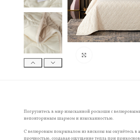
Нажмите, чтобы увели
Погрузитесь в мир изысканной роскоши с велюровыми
неповторимым шармом и изысканностью.
С велюровым покрывалом из вискозы вы окунётесь в а
прочностью, создавая ощущение тепла при прикоснове