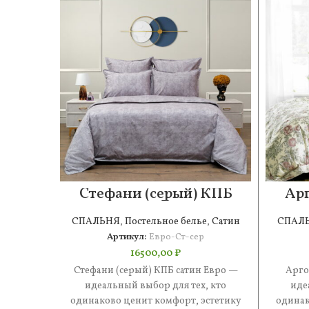
Стефани (серый) КПБ
Арг
сатин Евро
СПАЛЬНЯ
,
Постельное белье
,
Сатин
СПАЛ
Артикул:
Евро-Ст-сер
16500,00
₽
Стефани (серый) КПБ сатин Евро —
Арго
идеальный выбор для тех, кто
иде
одинаково ценит комфорт, эстетику
одинак