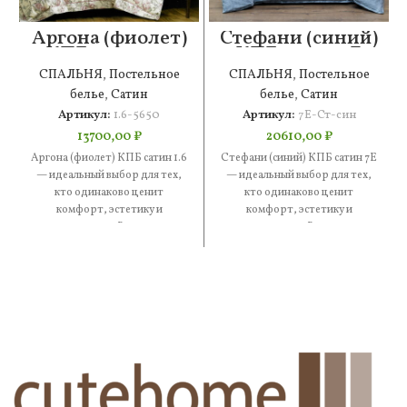
Аргона (фиолет)
Стефани (синий)
КПБ сатин 1.6
КПБ сатин 7Е
СПАЛЬНЯ
,
Постельное
СПАЛЬНЯ
,
Постельное
белье
,
Сатин
белье
,
Сатин
Артикул:
1.6-5650
Артикул:
7Е-Ст-син
13700,00
₽
20610,00
₽
Аргона (фиолет) КПБ сатин 1.6
Стефани (синий) КПБ сатин 7Е
— идеальный выбор для тех,
— идеальный выбор для тех,
кто одинаково ценит
кто одинаково ценит
комфорт, эстетику и
комфорт, эстетику и
практичность. В составе —
практичность. В составе —