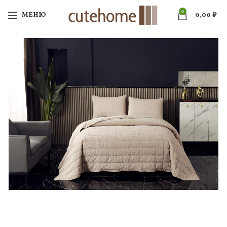
0
МЕНЮ
0,00
₽