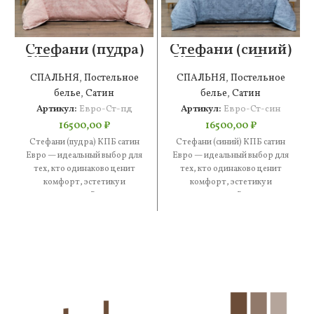
Стефани (пудра)
Стефани (синий)
КПБ сатин Евро
КПБ сатин Евро
СПАЛЬНЯ
,
Постельное
СПАЛЬНЯ
,
Постельное
белье
,
Сатин
белье
,
Сатин
Артикул:
Евро-Ст-пд
Артикул:
Евро-Ст-син
16500,00
₽
16500,00
₽
Стефани (пудра) КПБ сатин
Стефани (синий) КПБ сатин
Евро — идеальный выбор для
Евро — идеальный выбор для
тех, кто одинаково ценит
тех, кто одинаково ценит
комфорт, эстетику и
комфорт, эстетику и
практичность. В составе —
практичность. В составе —