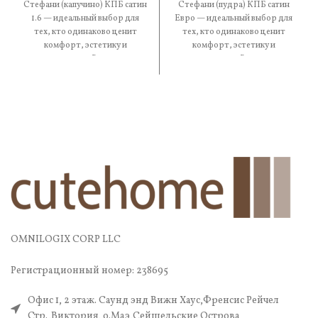
Стефани (капучино) КПБ сатин
Стефани (пудра) КПБ сатин
1.6 — идеальный выбор для
Евро — идеальный выбор для
тех, кто одинаково ценит
тех, кто одинаково ценит
комфорт, эстетику и
комфорт, эстетику и
практичность. В составе —
практичность. В составе —
OMNILOGIX CORP LLC
Регистрационный номер: 238695
Офис 1, 2 этаж. Саунд энд Вижн Хаус,Френсис Рейчел
Стр.,Виктория, о.Маэ,Сейшельские Острова