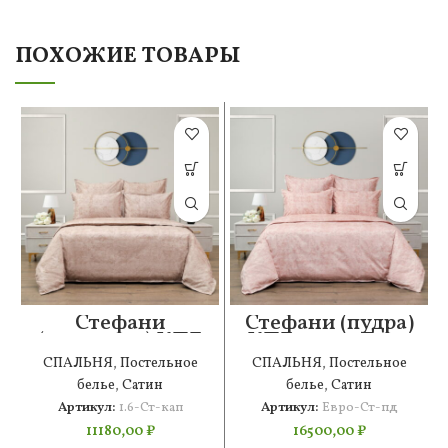
ПОХОЖИЕ ТОВАРЫ
Стефани
Стефани (пудра)
(капучино) КПБ
КПБ сатин Евро
сатин 1.6
СПАЛЬНЯ
,
Постельное
СПАЛЬНЯ
,
Постельное
белье
,
Сатин
белье
,
Сатин
Артикул:
1.6-Ст-кап
Артикул:
Евро-Ст-пд
11180,00
₽
16500,00
₽