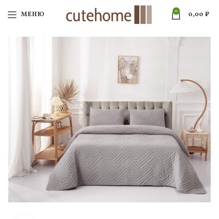
0
МЕНЮ
0,00
₽