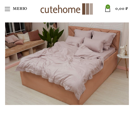
0
МЕНЮ
0,00
₽