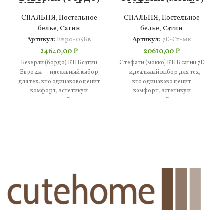
КПБ сатин Евро
КПБ сатин 7Е
4н
СПАЛЬНЯ
,
Постельное
СПАЛЬНЯ
,
Постельное
белье
,
Сатин
белье
,
Сатин
Артикул:
Евро-05Бв
Артикул:
7Е-Ст-мк
24640,00
₽
20610,00
₽
Беверли (бордо) КПБ сатин
Стефани (мокко) КПБ сатин 7Е
Евро 4н — идеальный выбор
— идеальный выбор для тех,
для тех, кто одинаково ценит
кто одинаково ценит
комфорт, эстетику и
комфорт, эстетику и
практичность. В составе
практичность. В составе —