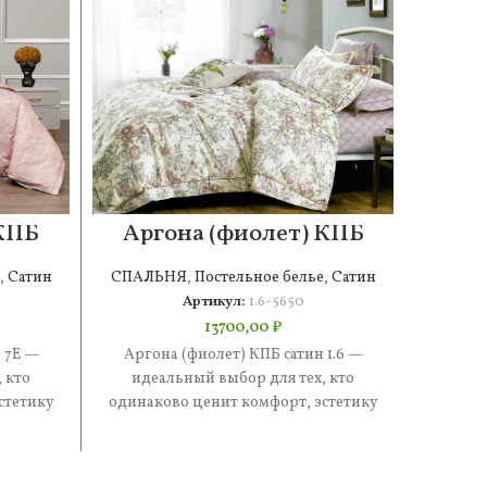
 КПБ
Аргона (фиолет) КПБ
Сте
сатин 1.6
,
Сатин
СПАЛЬНЯ
,
Постельное белье
,
Сатин
СПАЛ
Артикул:
1.6-5650
13700,00
₽
 7Е —
Аргона (фиолет) КПБ сатин 1.6 —
Стефан
 кто
идеальный выбор для тех, кто
иде
стетику
одинаково ценит комфорт, эстетику
одинак
е —
и практичность. В составе —
и п