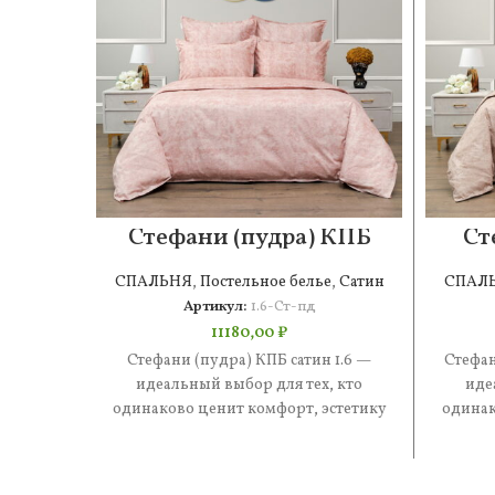
Стефани (пудра) КПБ
Ст
сатин 1.6
СПАЛЬНЯ
,
Постельное белье
,
Сатин
СПАЛ
Артикул:
1.6-Ст-пд
11180,00
₽
Стефани (пудра) КПБ сатин 1.6 —
Стефан
идеальный выбор для тех, кто
иде
одинаково ценит комфорт, эстетику
одинак
и практичность. В составе —
и 