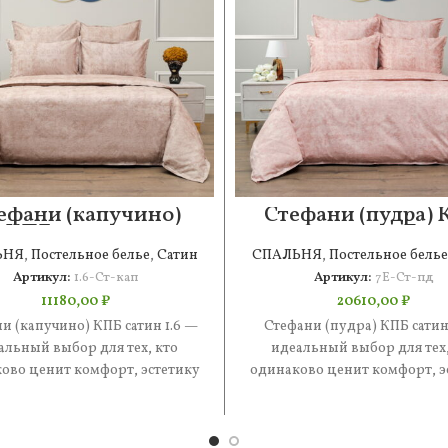
ефани (капучино)
Стефани (пудра)
КПБ сатин 1.6
сатин 7Е
ЬНЯ
,
Постельное белье
,
Сатин
СПАЛЬНЯ
,
Постельное белье
Артикул:
1.6-Ст-кап
Артикул:
7Е-Ст-пд
11180,00
₽
20610,00
₽
и (капучино) КПБ сатин 1.6 —
Стефани (пудра) КПБ сатин
альный выбор для тех, кто
идеальный выбор для тех,
ово ценит комфорт, эстетику
одинаково ценит комфорт, э
практичность. В составе —
и практичность. В состав