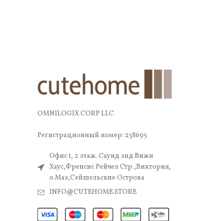
OMNILOGIX CORP LLC
Регистрационный номер: 238695
Офис 1, 2 этаж. Саунд энд Вижн
Хаус,Френсис Рейчел Стр.,Виктория,
о.Маэ,Сейшельские Острова
INFO@CUTEHOME.STORE