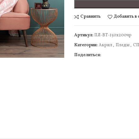
Сравнить
Добавить в
Артикул:
ПЛ-ВТ-150х200чр
Категории:
Акрил
,
Пледы
,
С
Поделиться:
чить