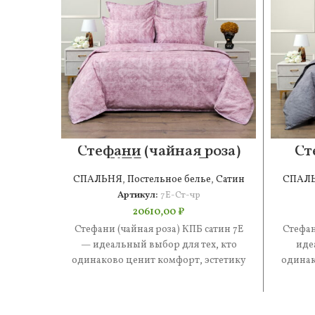
Стефани (чайная роза)
Ст
КПБ сатин 7Е
СПАЛЬНЯ
,
Постельное белье
,
Сатин
СПАЛ
Артикул:
7Е-Ст-чр
20610,00
₽
Стефани (чайная роза) КПБ сатин 7Е
Стефан
— идеальный выбор для тех, кто
иде
одинаково ценит комфорт, эстетику
одинак
и практичность. В составе
и 