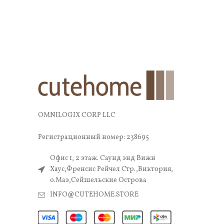
OMNILOGIX CORP LLC
Регистрационный номер: 238695
Офис 1, 2 этаж. Саунд энд Вижн
Хаус,Френсис Рейчел Стр.,Виктория,
о.Маэ,Сейшельские Острова
INFO@CUTEHOME.STORE