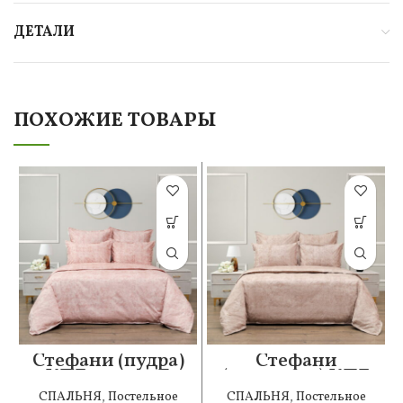
ДЕТАЛИ
ПОХОЖИЕ ТОВАРЫ
Стефани (пудра)
Стефани
КПБ сатин 7Е
(капучино) КПБ
сатин Евро
СПАЛЬНЯ
,
Постельное
СПАЛЬНЯ
,
Постельное