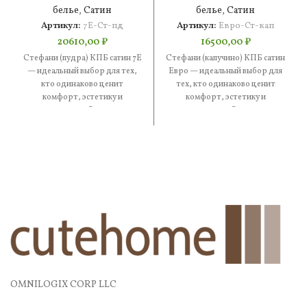
белье
,
Сатин
белье
,
Сатин
Артикул:
7Е-Ст-пд
Артикул:
Евро-Ст-кап
20610,00
₽
16500,00
₽
Стефани (пудра) КПБ сатин 7Е
Стефани (капучино) КПБ сатин
— идеальный выбор для тех,
Евро — идеальный выбор для
кто одинаково ценит
тех, кто одинаково ценит
комфорт, эстетику и
комфорт, эстетику и
практичность. В составе —
практичность. В составе —
OMNILOGIX CORP LLC